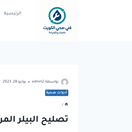
لتجاوز
لى
الرئيسية
لمحتوى
بواسطة
admin2
يوليو 28, 2023
أدوات صحية
/
تصليح البيلر المركزي بالكويت ||65